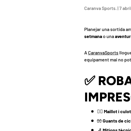
Caranva Sports. |
7 abr
Planejar una sortida am
setmana
o una
aventur
A
CaranvaSports
llogue
equipament mai no pot f
✅ ROBA
IMPRES
🚴‍♂️
Maillot i cul
🧤
Guants de cic
🧦
Mitjons tècni