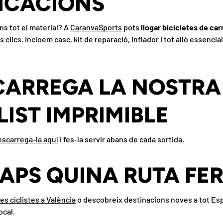
ICACIONS
REGISTRA'T I ESTALVIA
ns tot el material? A
CaranvaSports
pots
llogar bicicletes de ca
lics. Incloem casc, kit de reparació, inflador i tot allò essenci
Atreu els clients perquè s'inscriguin a la teva llista de correu am
descomptes o ofertes exclusives.
CARREGA LA NOSTRA
rreu electrònic
SUBS
IST IMPRIMIBLE
scarrega-la aquí
i fes-la servir abans de cada sortida.
SAPS QUINA RUTA FER
es ciclistes a València
o descobreix destinacions noves a tot E
ocal.