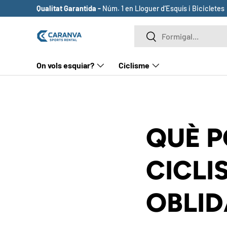
Qualitat Garantida -
Núm. 1 en Lloguer d’Esquís i Bicicletes
ANAR AL CONTINGUT
Cerca
Cerca
On vols esquiar?
Ciclisme
QUÈ P
CICLI
OBLID