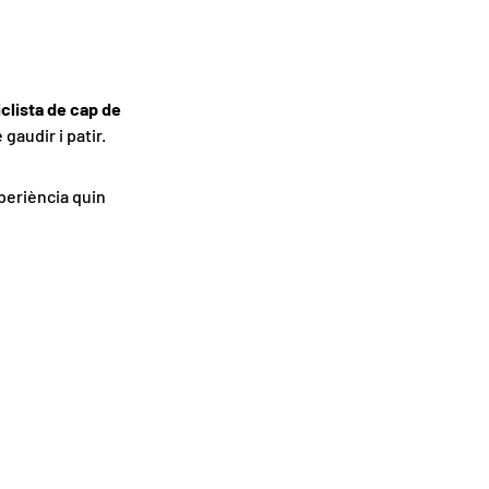
iclista de cap de
gaudir i patir.
xperiència quin