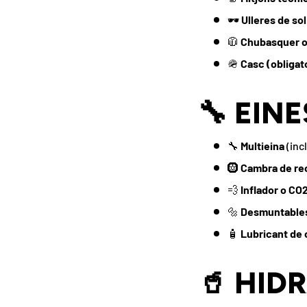
🕶️
Ulleres de so
🧥
Chubasquer o
🪖
Casc (obligat
🔧 EIN
🔧
Multieina
(incl
🛞
Cambra de re
💨
Inflador o CO
🔩
Desmuntable
🧴
Lubricant de
🥤 HID