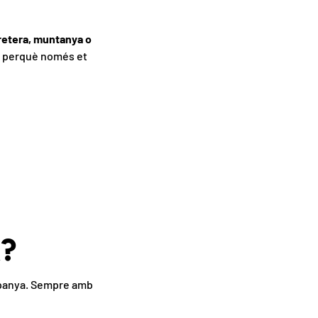
Tancar
rretera, muntanya o
al perquè només et
b
CRIURE'S
?
spanya. Sempre amb