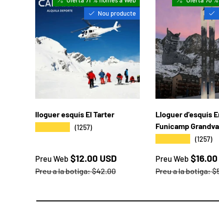
Nou producte
lloguer esquís El Tarter
Lloguer d'esquís 
Funicamp Grandval
★★★★★
(1257)
★★★★★
(1257)
Preu web
Preu web
$12.00 USD
$16.00
Preu Web
Preu Web
Preu a la botiga
Preu a la botiga
Preu a la botiga:
$42.00
Preu a la botiga:
$