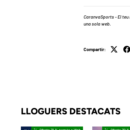
CaranvaSports - El teu 
una sola web.
Compartir:
LLOGUERS DESTACATS
Oferta 71 % només a Web
Oferta 70 