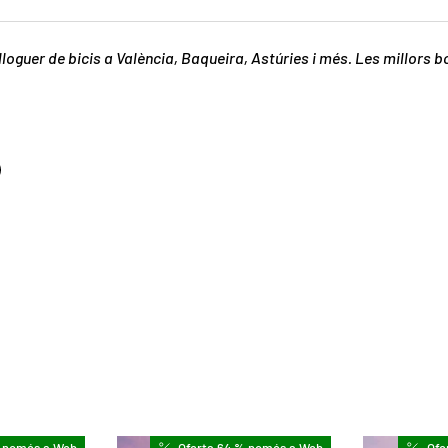
lloguer de bicis a València, Baqueira, Astúries i més. Les millors 
% només a Web
Oferta 64 % només a Web
Ofe