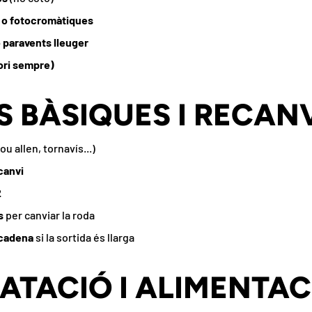
l o fotocromàtiques
 paravents lleuger
ori sempre)
ES BÀSIQUES I RECAN
ou allen, tornavís...)
canvi
2
s
per canviar la roda
 cadena
si la sortida és llarga
RATACIÓ I ALIMENTAC