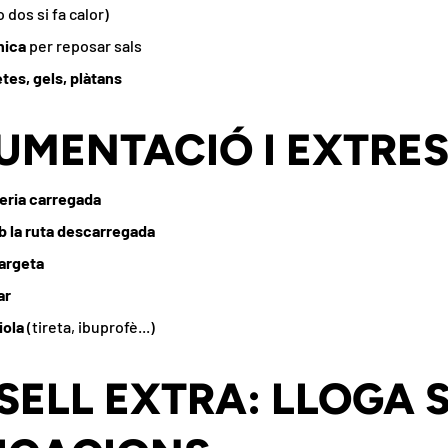
o dos si fa calor)
nica
per reposar sals
tes, gels, plàtans
UMENTACIÓ I EXTRE
eria carregada
 la ruta descarregada
targeta
ar
iola
(tireta, ibuprofè...)
SELL EXTRA: LLOGA 