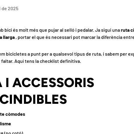
il de 2025
b bici és molt més que pujar al selló i pedalar. Ja sigui una
ruta c
a llarga
, portar el que és necessari pot marcar la diferència entre 
m bicicletes a punt per a qualsevol tipus de ruta, i sabem per e
altar. Aquí tens la checklist definitiva.
 I ACCESSORIS
CINDIBLES
otte còmodes
lisme
cs
(no cotó)