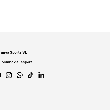
ranva Sports SL
 Booking de l'esport
ouTube
Instagram
WhatsApp
TikTok
LinkedIn