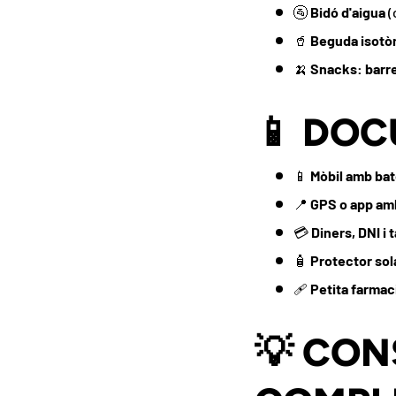
🚰
Bidó d'aigua
(
🥤
Beguda isotò
🍌
Snacks: barre
📱 DOC
📱
Mòbil amb bat
📍
GPS o app amb
💳
Diners, DNI i 
🧴
Protector sol
🩹
Petita farmac
💡 CON