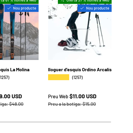
Nou producte
Nou producte
squís La Molina
lloguer d'esquís Ordino Arcalís
Llogu
★★★★★
★★
(1257)
(1257)
Preu web
Preu
9.00 USD
$11.00 USD
Preu Web
Preu
tiga
Preu a la botiga
Preu a
tiga:
$48.00
Preu a la botiga:
$15.00
Preu 