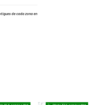
botigues de cada zona en
rta 81 % només a Web
Oferta 37 % només a Web