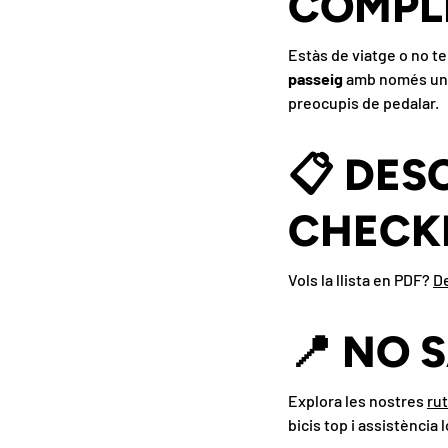
COMPL
Estàs de viatge o no te
passeig
amb només uns c
preocupis de pedalar.
📋 DES
Co
CHECKL
Vols la llista en PDF?
De
📍 NO 
Explora les nostres
rut
bicis top i assistència l