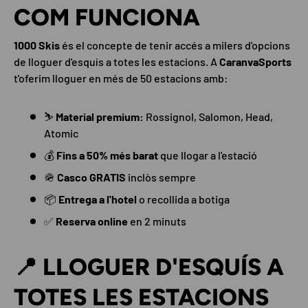
COM FUNCIONA
1000 Skis
és el concepte de tenir accés a milers d'opcions
de lloguer d'esquís a totes les estacions. A
CaranvaSports
t'oferim lloguer en més de 50 estacions amb:
⛷️
Material premium:
Rossignol, Salomon, Head,
Atomic
💰
Fins a 50% més barat
que llogar a l'estació
🪖
Casco GRATIS
inclòs sempre
📦
Entrega a l'hotel
o recollida a botiga
✅
Reserva online
en 2 minuts
📍 LLOGUER D'ESQUÍS A
TOTES LES ESTACIONS