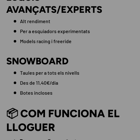
AVANÇATS/EXPERTS
Alt rendiment
Per a esquiadors experimentats
Models racing i freeride
SNOWBOARD
Taules per a tots els nivells
Des de 11,40€/dia
Botes incloses
📦 COM FUNCIONA EL
LLOGUER