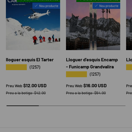
Nou producte
Nou producte
lloguer esquís El Tarter
Lloguer d'esquís Encamp
Ll
- Funicamp Grandvalira
★★★★★
★
(1257)
★★★★★
(1257)
Preu web
Preu web
Pr
$12.00 USD
$16.00 USD
Preu Web
Preu Web
Pr
Preu a la botiga
Preu a la botiga
Pre
Preu a la botiga:
$42.00
Preu a la botiga:
$54.00
Pre