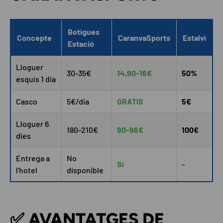
Botigues
Concepte
CaranvaSports
Estalvi
Estació
Lloguer
30-35€
14,90-16€
50%
esquís 1 dia
Casco
5€/dia
GRATIS
5€
Lloguer 6
180-210€
90-96€
100€
dies
Entrega a
No
Sí
-
l'hotel
disponible
✅ AVANTATGES DE