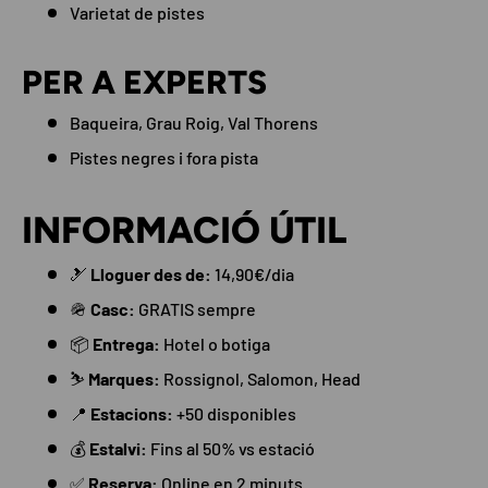
Varietat de pistes
PER A EXPERTS
Baqueira, Grau Roig, Val Thorens
Pistes negres i fora pista
INFORMACIÓ ÚTIL
🎿
Lloguer des de:
14,90€/dia
🪖
Casc:
GRATIS sempre
📦
Entrega:
Hotel o botiga
⛷️
Marques:
Rossignol, Salomon, Head
📍
Estacions:
+50 disponibles
💰
Estalvi:
Fins al 50% vs estació
✅
Reserva:
Online en 2 minuts