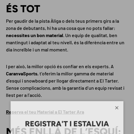
ÉS TOT
Per gaudir de la pista Àliga o dels teus primers girs a la
zona de debutants, hi ha una cosa que no pots fallar:
necessites un bon material
. Un equip de qualitat, ben
mantingut i adaptat al teu nivell, és la diferència entre un
dia increïble i un mal moment.
I per això, la millor opció és confiar en els experts. A
CaranvaSports
, t’oferim la millor gamma de material
d’esquí i snowboard per llogar directament a El Tarter.
Sense complicacions, amb la garantia d’un equip revisat i
llest per a l’acció.
Tanca
Reserva el teu Material a El Tarter Ara
REGISTRA'T I ESTALVIA
MÉS ENLLÀ DE L’ESQUÍ: