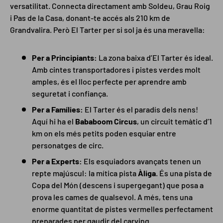
versatilitat. Connecta directament amb Soldeu, Grau Roig
i Pas de la Casa, donant-te accés als 210 km de
Grandvalira. Però El Tarter per si sol ja és una meravella:
Per a Principiants:
La zona baixa d’El Tarter és ideal.
Amb cintes transportadores i pistes verdes molt
amples, és el lloc perfecte per aprendre amb
seguretat i confiança.
Per a Famílies:
El Tarter és el paradís dels nens!
Aquí hi ha el
Bababoom Circus
, un circuit temàtic d’1
km on els més petits poden esquiar entre
personatges de circ.
Per a Experts:
Els esquiadors avançats tenen un
repte majúscul: la mítica pista
Àliga
. És una pista de
Copa del Món (descens i supergegant) que posa a
prova les cames de qualsevol. A més, tens una
enorme quantitat de pistes vermelles perfectament
preparades per gaudir del carving.