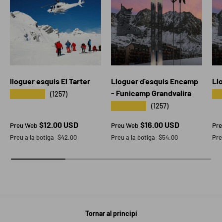
lloguer esquís El Tarter
Lloguer d'esquís Encamp
Ll
- Funicamp Grandvalira
★★★★★
★
(1257)
★★★★★
(1257)
Preu web
Preu web
Pr
$12.00 USD
$16.00 USD
Preu Web
Preu Web
Pr
Preu a la botiga
Preu a la botiga
Pre
Preu a la botiga:
$42.00
Preu a la botiga:
$54.00
Pre
Tornar al principi