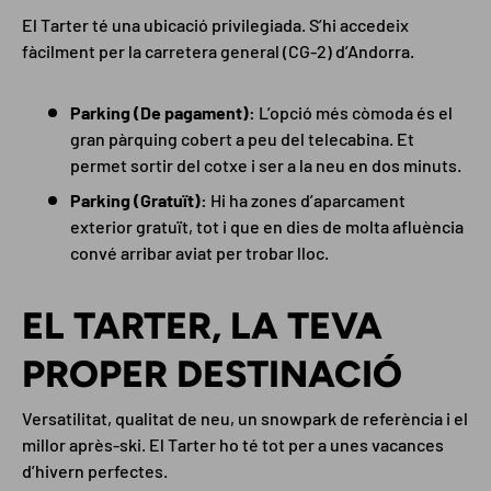
El Tarter té una ubicació privilegiada. S’hi accedeix
fàcilment per la carretera general (CG-2) d’Andorra.
Parking (De pagament):
L’opció més còmoda és el
gran pàrquing cobert a peu del telecabina. Et
permet sortir del cotxe i ser a la neu en dos minuts.
Parking (Gratuït):
Hi ha zones d’aparcament
exterior gratuït, tot i que en dies de molta afluència
convé arribar aviat per trobar lloc.
EL TARTER, LA TEVA
PROPER DESTINACIÓ
Versatilitat, qualitat de neu, un snowpark de referència i el
millor après-ski. El Tarter ho té tot per a unes vacances
d’hivern perfectes.