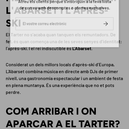
Atreu els clients perquè s'inscriguin a la teva llista
L'ABARSET I L’APRÈS-
de correu amb descomptes o ofertes exclusives.
SKI
Correu electrònic
SUBSCRIURE
El Tarter no s’acaba quan tanquen els remuntadors. De
fet, és quan comença una de les seves senyes d’identitat:
l’après-ski. I el rei indiscutible és
L'Abarset
.
Considerat un dels millors locals d’après-ski d’Europa,
L'Abarset combina música en directe amb DJs de primer
nivell, una gastronomia espectacular i un ambient de festa
en plena muntanya. És una experiència que no et pots
perdre.
COM ARRIBAR I ON
APARCAR A EL TARTER?