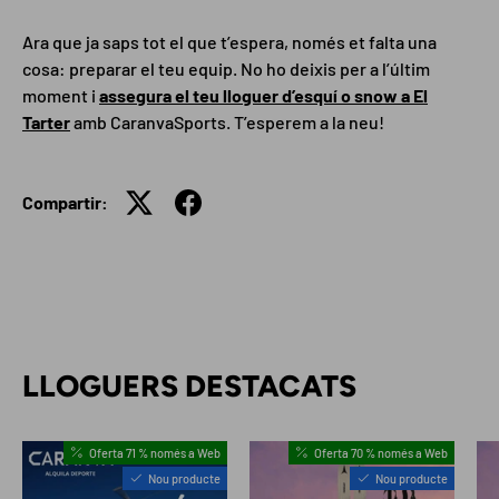
Ara que ja saps tot el que t’espera, només et falta una
cosa: preparar el teu equip. No ho deixis per a l’últim
moment i
assegura el teu lloguer d’esquí o snow a El
Tarter
amb CaranvaSports. T’esperem a la neu!
Compartir:
LLOGUERS DESTACATS
Oferta 71 % només a Web
Oferta 70 % només a Web
Nou producte
Nou producte