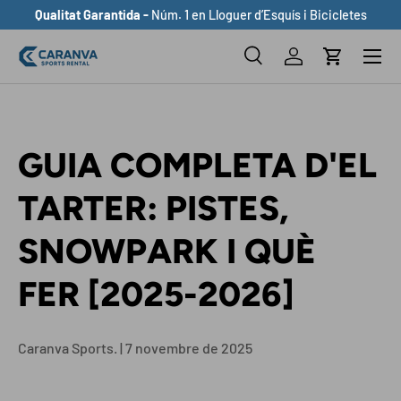
Qualitat Garantida -
Núm. 1 en Lloguer d’Esquís i Bicicletes
ANAR AL CONTINGUT
Buscar
Inicia sessió
Cistella
Cerca
Cerca
GUIA COMPLETA D'EL
TARTER: PISTES,
SNOWPARK I QUÈ
FER [2025-2026]
Caranva Sports. |
7 novembre de 2025