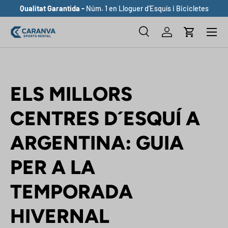
Qualitat Garantida -
Núm. 1 en Lloguer d’Esquís i Bicicletes
ANAR AL CONTINGUT
Buscar
Inicia sessió
Cistella
Cerca
Cerca
ELS MILLORS
CENTRES D´ESQUÍ A
ARGENTINA: GUIA
PER A LA
TEMPORADA
HIVERNAL