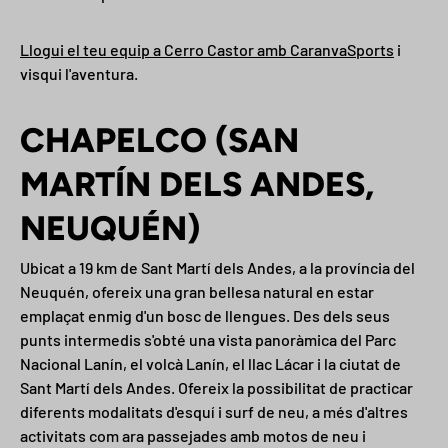
Llogui el teu equip a Cerro Castor amb CaranvaSports
i
visqui l'aventura.
CHAPELCO (SAN
MARTÍN DELS ANDES,
NEUQUÉN)
Ubicat a 19 km de Sant Martí dels Andes, a la província del
Neuquén, ofereix una gran bellesa natural en estar
emplaçat enmig d'un bosc de llengues. Des dels seus
Tanca
punts intermedis s'obté una vista panoràmica del Parc
Nacional Lanín, el volcà Lanín, el llac Lácar i la ciutat de
REGISTRA'T I ESTALVIA
Sant Martí dels Andes. Ofereix la possibilitat de practicar
diferents modalitats d'esquí i surf de neu, a més d'altres
Atreu els clients perquè s'inscriguin a la teva llista
activitats com ara passejades amb motos de neu i
de correu amb descomptes o ofertes exclusives.