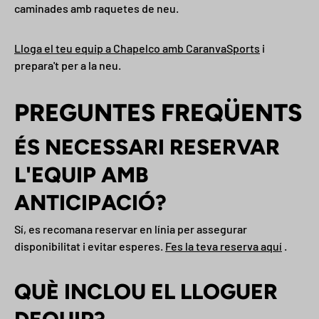
caminades amb raquetes de neu.
Correu electrònic
SUBSCRIURE
Lloga el teu equip a Chapelco amb CaranvaSports
i
prepara't per a la neu.
PREGUNTES FREQÜENTS
ÉS NECESSARI RESERVAR
L'EQUIP AMB
ANTICIPACIÓ?
Sí, es recomana reservar en línia per assegurar
disponibilitat i evitar esperes.
Fes la teva reserva aquí
.
QUÈ INCLOU EL LLOGUER