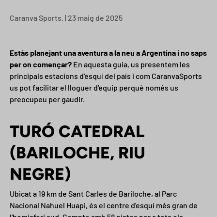
Caranva Sports. |
23 maig de 2025
Estàs planejant una aventura a la neu a Argentina i no saps
per on començar?
En aquesta guia, us presentem les
principals estacions d'esquí del país i com CaranvaSports
us pot facilitar el lloguer d'equip perquè només us
preocupeu per gaudir.
TURÓ CATEDRAL
(BARILOCHE, RIU
NEGRE)
Ubicat a 19 km de Sant Carles de Bariloche, al Parc
Nacional Nahuel Huapi, és el centre d'esquí més gran de
l'hemisferi sud. Compte amb 58 pistes per a tots els