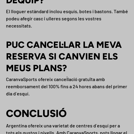
DEQUIP?
El lloguer estàndard inclou esquís, botes i bastons. També
podeu afegir casc i ulleres segons les vostres
necessitats.
PUC CANCEL·LAR LA MEVA
RESERVA SI CANVIEN ELS
MEUS PLANS?
CaranvaSports ofereix cancel·lació gratuïta amb
reemborsament del 100% fins a 24 hores abans del primer
dia d´esquí.
CONCLUSIÓ
Argentina ofereix una varietat de centres d´esquí per a
tots els gustos i nivells. Amb CaranvaSports, pots llogar el