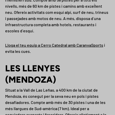
nivells, més de 60 km de pistes i camins amb excel·lent
neu. Ofereix activitats com esquí alpí, surf de neu, trineus
i passejades amb motos de neu. A més, disposa d´una
infraestructura completa amb hotels, restaurants i
escoles d´esquí.
Lloga el teu equip a Cerro Catedral amb CaranvaSports
i
evita les cues.
LES LLENYES
(MENDOZA)
Situat a la Vall de Las Leñas, a 400 km de la ciutat de
Mendoza, és conegut per la seva neu en pols i pistes
desafiadores. Compte amb més de 30 pistes i una de les
més llargues de Sud-amèrica (7 km). Ideal per a
esquiadors avançats i freeriders. Ofereix allotjament a la