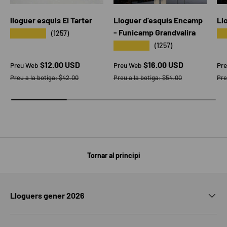
lloguer esquís El Tarter
Lloguer d'esquís Encamp
Ll
- Funicamp Grandvalira
★★★★★
★
(1257)
★★★★★
(1257)
Preu web
Preu web
Pr
$12.00 USD
$16.00 USD
Preu Web
Preu Web
Pr
Preu a la botiga
Preu a la botiga
Pre
Preu a la botiga:
$42.00
Preu a la botiga:
$54.00
Pre
Tornar al principi
Lloguers gener 2026