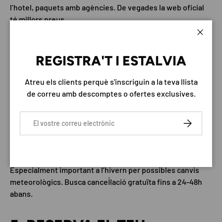
l’hotel, paquets amb agències. De vegades la web oficial
té millors preus.
Tanca
3. BUSCA PAQUETS HOTEL
REGISTRA'T I ESTALVIA
+ FORFAIT
Atreu els clients perquè s'inscriguin a la teva llista
Molts hotels ofereixen paquets que inclouen forfait,
de correu amb descomptes o ofertes exclusives.
estalviant fins a un 15% respecte a comprar per separat.
Correu electrònic
SUBSCRIURE
4. VERIFICA LA POLÍTICA
DE CANCEL·LACIÓ
Especialment important a l’hivern per possibles canvis
meteorològics. Busca cancel·lació gratuïta fins a 24-48h
abans.