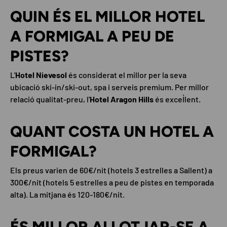
QUIN ÉS EL MILLOR HOTEL
A FORMIGAL A PEU DE
PISTES?
L'
Hotel Nievesol
és considerat el millor per la seva
ubicació ski-in/ski-out, spa i serveis premium. Per millor
relació qualitat-preu, l'
Hotel Aragon Hills
és excel·lent.
QUANT COSTA UN HOTEL A
FORMIGAL?
Els preus varien de 60€/nit (hotels 3 estrelles a Sallent) a
300€/nit (hotels 5 estrelles a peu de pistes en temporada
alta). La mitjana és 120-180€/nit.
ÉS MILLOR ALLOTJAR-SE A