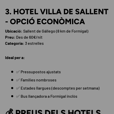
3. HOTEL VILLA DE SALLENT
- OPCIÓ ECONÒMICA
Ubicació:
Sallent de Gállego (8 km de Formigal)
Preu:
Des de 60€/nit
Categoria:
3 estrelles
Ideal per a:
✅ Pressupostos ajustats
✅ Famílies nombroses
✅ Estades llargues (descomptes per setmana)
✅ Bus llançadora a Formigal inclòs
💰 PREUS DELS HOTELS