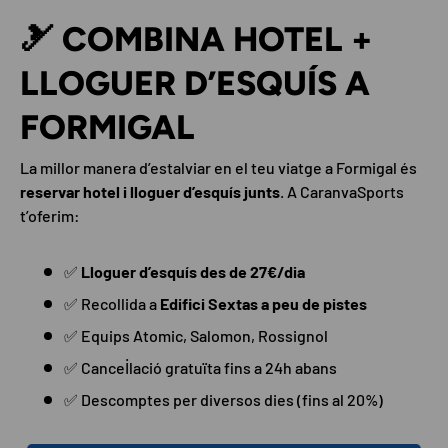
🎿 COMBINA HOTEL +
LLOGUER D’ESQUÍS A
FORMIGAL
La millor manera d’estalviar en el teu viatge a Formigal és
reservar hotel i lloguer d’esquís junts
. A CaranvaSports
t’oferim:
✅
Lloguer d’esquís des de 27€/dia
✅ Recollida a
Edifici Sextas a peu de pistes
✅ Equips Atomic, Salomon, Rossignol
✅ Cancel·lació gratuïta fins a 24h abans
✅ Descomptes per diversos dies (fins al 20%)