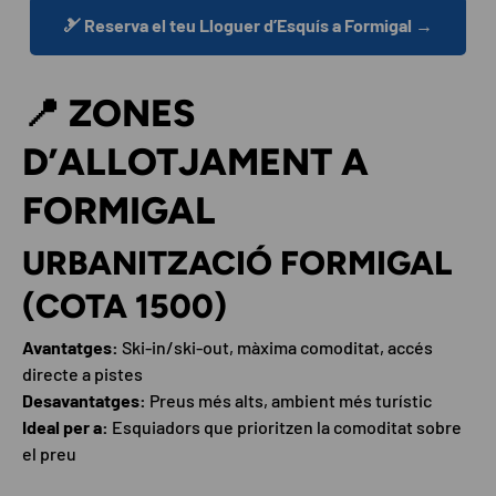
🎿 Reserva el teu Lloguer d’Esquís a Formigal →
📍 ZONES
D’ALLOTJAMENT A
FORMIGAL
URBANITZACIÓ FORMIGAL
(COTA 1500)
Avantatges:
Ski-in/ski-out, màxima comoditat, accés
directe a pistes
Desavantatges:
Preus més alts, ambient més turístic
Ideal per a:
Esquiadors que prioritzen la comoditat sobre
el preu