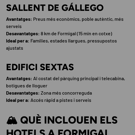
SALLENT DE GÁLLEGO
Avantatges:
Preus més econòmics, poble autèntic, més
serveis
Desavantatges:
8 km de Formigal (15 min en cotxe)
Ideal per a:
Famílies, estades llargues, pressupostos
ajustats
EDIFICI SEXTAS
Avantatges:
Al costat del pàrquing principal i telecabina,
botigues de lloguer
Desavantatges:
Zona més concorreguda
Ideal per a:
Accés ràpid a pistes i serveis
🏔️ QUÈ INCLOUEN ELS
HOTELS A FORMIGAL