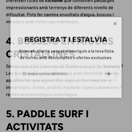
ofereixen rutes de
ciclisme
que combinen paisatges
impressionants amb terrenys de diferents nivells de
dificultat. Pots fer camins envoltats d'aigua, boscos i
miradors amb vistes panoràmiques.
Tanca
REGISTRA'T I ESTALVIA
4. BUSSEIG EN AIGÜES
Atreu els clients perquè s'inscriguin a la teva llista
CRISTAL·LINES
de correu amb descomptes o ofertes exclusives.
Sabies que a les Llacunes de Ruidera es pot fer
busseig
?
Correu electrònic
Les seves aigües cristal·lines i la gran diversitat de vida
SUBSCRIURE
aquàtica fan que aquest lloc sigui un lloc ideal per a
immersions. A més, podreu explorar coves submarines i
restes arqueològiques sota l'aigua.
5. PADDLE SURF I
ACTIVITATS