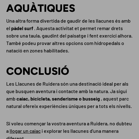
AQUÀTIQUES
Una altra forma divertida de gaudir de les llacunes és amb
el
pàdel surf
. Aquesta activitat et permet remar drets
sobre una taula, gaudint del paisatge i fent exercici alhora.
També podeu provar altres opcions com hidropedals o
natació en zones habilitades.
CONCLUSIÓ
Les Llacunes de Ruidera són una destinació ideal per als
que busquen aventura i contacte amb la natura. Ja sigui
amb
caiac, bicicleta, senderisme o busseig
, aquest parc
natural ofereix experiències úniques per a tots els nivells.
Si voleu començar la vostra aventura a Ruidera, no dubteu
a
llogar un caiac
i explorar les llacunes d'una manera
diferent.