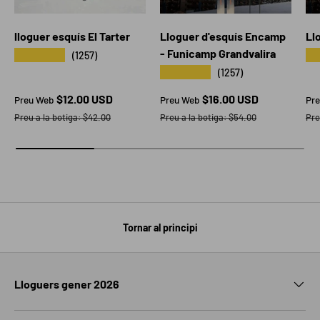
lloguer esquís El Tarter
Lloguer d'esquís Encamp
Ll
- Funicamp Grandvalira
★★★★★
★
(1257)
★★★★★
(1257)
Preu web
Preu web
Pr
$12.00 USD
$16.00 USD
Preu Web
Preu Web
Pr
Preu a la botiga
Preu a la botiga
Pre
Preu a la botiga:
$42.00
Preu a la botiga:
$54.00
Pre
Tornar al principi
Lloguers gener 2026