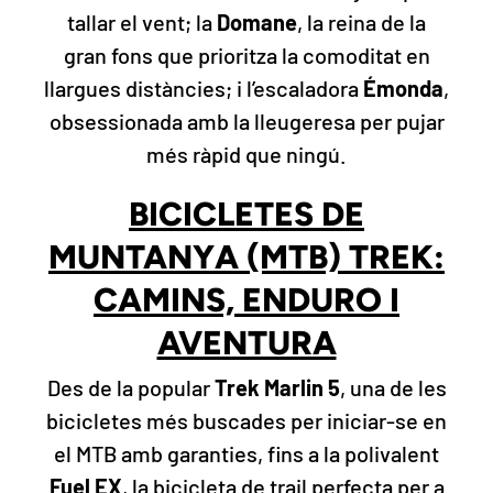
tallar el vent; la
Domane
, la reina de la
gran fons que prioritza la comoditat en
llargues distàncies; i l’escaladora
Émonda
,
obsessionada amb la lleugeresa per pujar
més ràpid que ningú.
BICICLETES DE
MUNTANYA (MTB) TREK:
CAMINS, ENDURO I
AVENTURA
Des de la popular
Trek Marlin 5
, una de les
bicicletes més buscades per iniciar-se en
el MTB amb garanties, fins a la polivalent
Fuel EX
, la bicicleta de trail perfecta per a