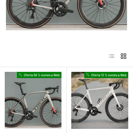
Llista
Quadrí
Oferta 56 % només a Web
Oferta 13 % només a Web