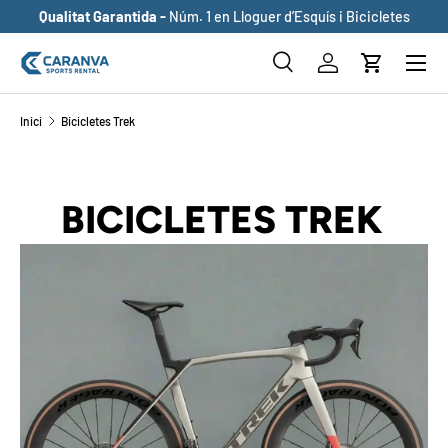
Qualitat Garantida -
Núm. 1 en Lloguer d’Esquís i Bicicletes
ANAR AL CONTINGUT
Buscar
Inicia sessió
Cistella
Cerca
Cerca
Inici
Bicicletes Trek
BICICLETES TREK