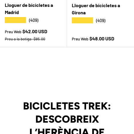
Lloguer de bicicletes a
Lloguer de bicicletes a
Madrid
Girona
★★★★★
★★★★★
(409)
(409)
Preu web
$42.00 USD
Preu Web
Preu a la botiga
Preu a la botiga
$48.00 USD
Preu Web
Preu a la botiga:
$95.00
BICICLETES TREK:
DESCOBREIX
L’HERÈNCIA DE