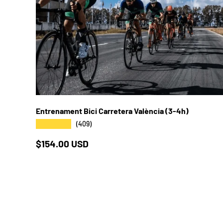
Entrenament Bici Carretera València (3-4h)
★★★★★
(409)
Preu a la botiga
$154.00 USD