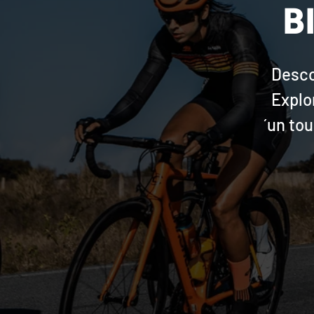
B
Desco
Explor
´un tou