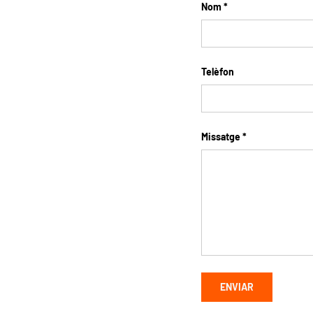
Nom
Telèfon
Missatge
ENVIAR