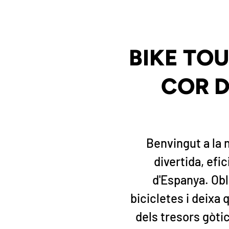
BIKE TO
COR D
Benvingut a la 
divertida, efi
d'Espanya. Obli
bicicletes i deixa 
dels tresors gòtic