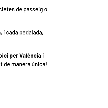
cletes de passeig o
, i cada pedalada,
bici per València
i
tat de manera única!