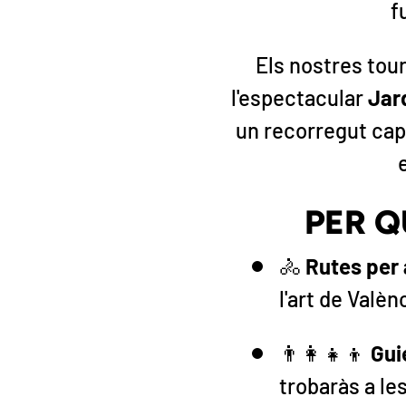
f
Els nostres tou
l'espectacular
Jard
un recorregut cap 
PER Q
🚴
Rutes per
l'art de Valèn
👨👩👧👦
Gui
trobaràs a le