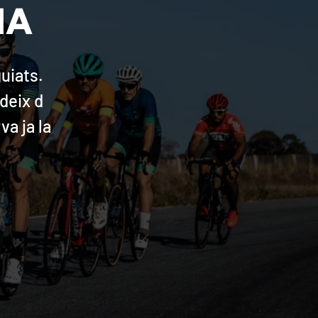
IA
uiats.
udeix d
va ja la