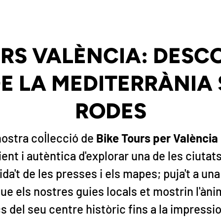
URS VALÈNCIA: DESCO
E LA MEDITERRÀNIA
RODES
nostra col·lecció de
Bike Tours per València
cient i autèntica d'explorar una de les ciutat
da't de les presses i els mapes; puja't a un
que els nostres guies locals et mostrin l'àn
s del seu centre històric fins a la impress