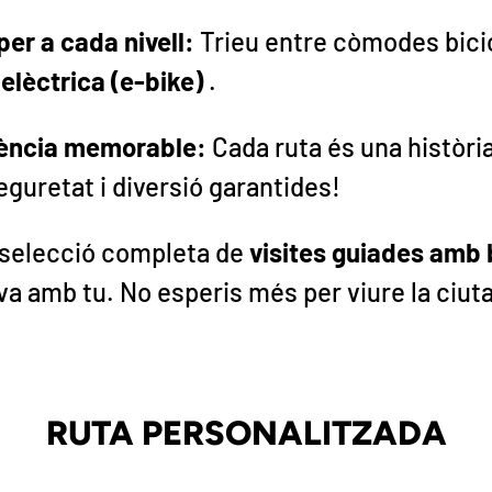
per a cada nivell:
Trieu entre còmodes bici
 elèctrica (e-bike)
.
ència memorable:
Cada ruta és una història
eguretat i diversió garantides!
a selecció completa de
visites guiades amb 
 va amb tu. No esperis més per viure la ciu
RUTA PERSONALITZADA