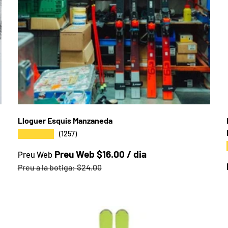
Lloguer Esquis Manzaneda
★★★★★
(1257)
Preu web
Preu Web $16.00 / dia
Preu Web
Preu a la botiga
Preu a la botiga:
$24.00