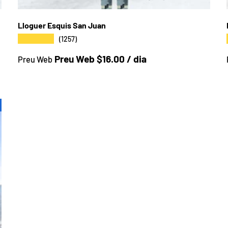
Lloguer Esquis San Juan
★★★★★
(1257)
Preu a la botiga
Preu Web $16.00 / dia
Preu Web