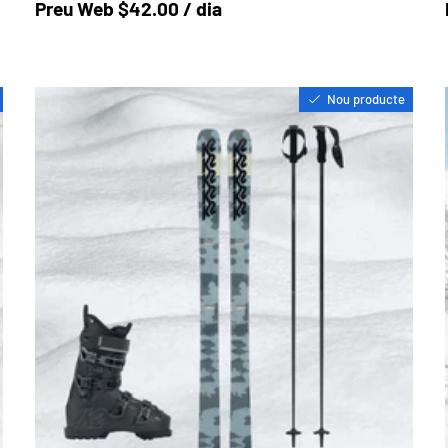
Preu a la botiga
Preu Web $42.00 / dia
Nou producte