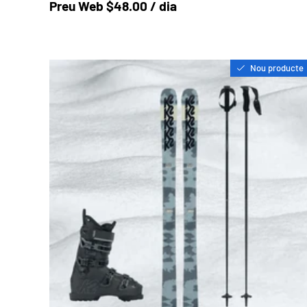
Preu a la botiga
Preu Web $48.00 / dia
Nou producte