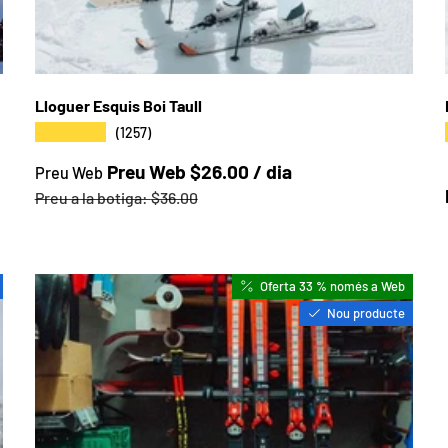
Lloguer Esquis Boi Taull
★★★★★
(1257)
Preu web
Preu Web $26.00 / dia
Preu Web
Preu a la botiga
Preu a la botiga:
$36.00
Oferta 33 % només a Web
Nou producte