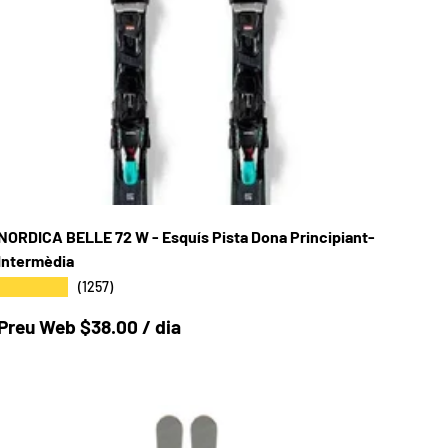
NORDICA BELLE 72 W - Esquís Pista Dona Principiant-
Intermèdia
★★★★★
(1257)
Preu a la botiga
Preu Web $38.00 / dia