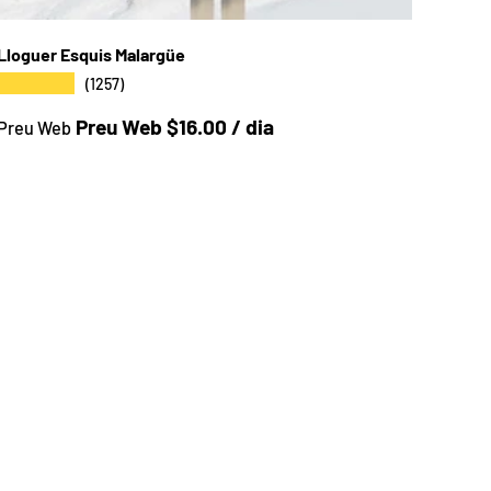
Lloguer Esquis Malargüe
★★★★★
(1257)
Preu a la botiga
Preu Web $16.00 / dia
Preu Web