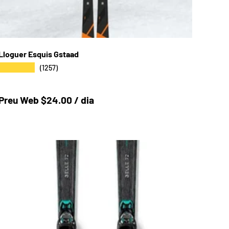
Lloguer Esquis Gstaad
★★★★★
(1257)
Preu a la botiga
Preu Web $24.00 / dia