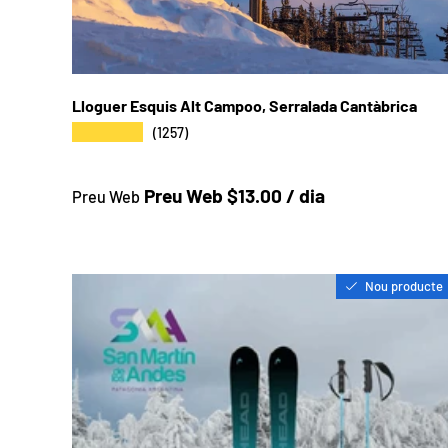
Lloguer Esquis Alt Campoo, Serralada Cantàbrica
★★★★★
(1257)
Preu a la botiga
Preu Web $13.00 / dia
Preu Web
Nou producte