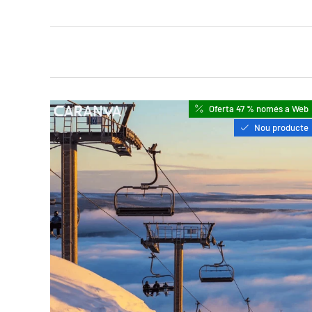
Oferta 47 % només a Web
Nou producte