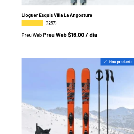
Lloguer Esquis Villa La Angostura
★★★★★
(1257)
Preu a la botiga
Preu Web $16.00 / dia
Preu Web
Nou producte