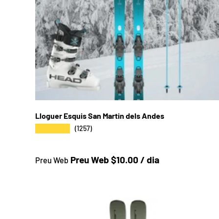
Lloguer Esquis San Martin dels Andes
★★★★★
(1257)
Preu a la botiga
Preu Web $10.00 / dia
Preu Web