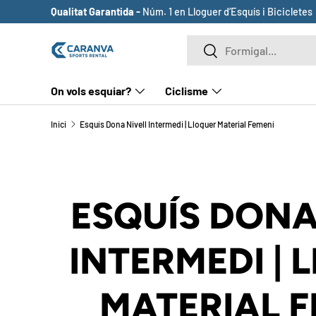
Qualitat Garantida -
Núm. 1 en Lloguer d’Esquís i Bicicletes
ANAR AL CONTINGUT
Cerca
Cerca
On vols esquiar?
Ciclisme
Inici
Esquís Dona Nivell Intermedi | Lloguer Material Femení
ESQUÍS DONA
INTERMEDI | 
MATERIAL F