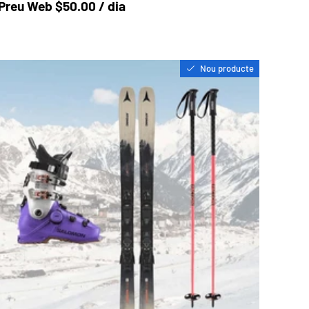
Preu a la botiga
Preu Web $50.00 / dia
Nou producte