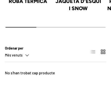
ROBA TÈRMICA
JAQUETA D'ESQUÍ
I SNOW
N
Ordenar per
Llista
Quadrí
Més venuts
No s'han trobat cap producte