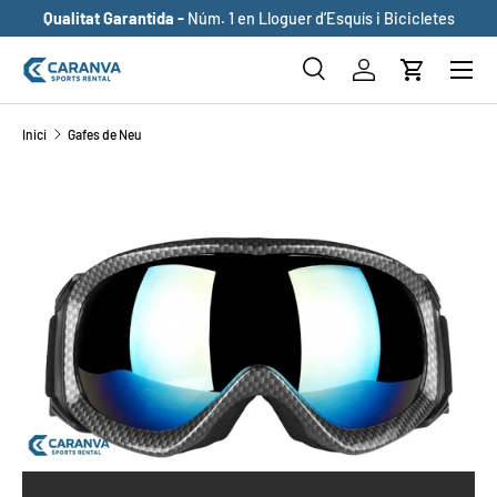
Qualitat Garantida -
Núm. 1 en Lloguer d’Esquís i Bicicletes
ANAR AL CONTINGUT
Buscar
Inicia sessió
Cistella
Cerca
Cerca
Inici
Gafes de Neu