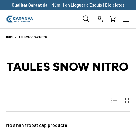
Qualitat Garantida -
Núm. 1 en Lloguer d’Esquís i Bicicletes
ANAR AL CONTINGUT
Buscar
Inicia sessió
Cistella
Cerca
Cerca
Inici
Taules Snow Nitro
TAULES SNOW NITRO
Llista
Quadrí
No s'han trobat cap producte