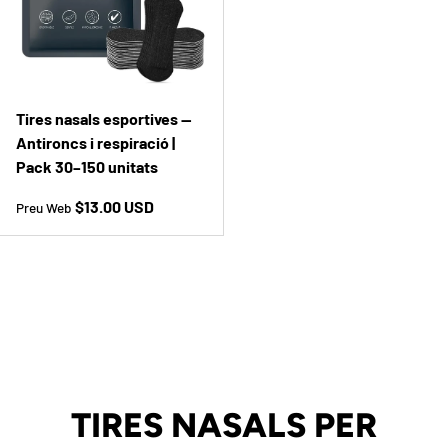
Tires nasals esportives —
Antironcs i respiració |
Pack 30–150 unitats
Preu a la botiga
$13.00 USD
Preu Web
TIRES NASALS PER