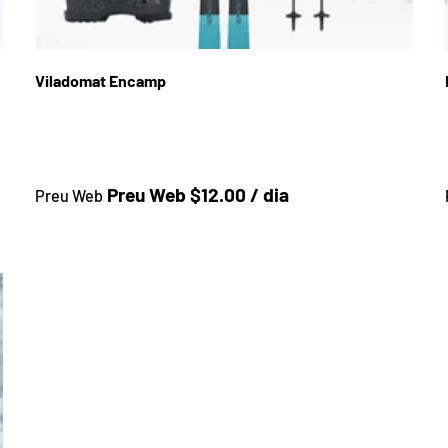
Viladomat Encamp
Preu a la botiga
Preu Web $12.00 / dia
Preu Web