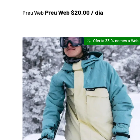
Preu a la botiga
Preu Web $20.00 / dia
Preu Web
Oferta 33 % només a Web