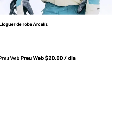
Lloguer de roba Arcalís
Preu a la botiga
Preu Web $20.00 / dia
Preu Web