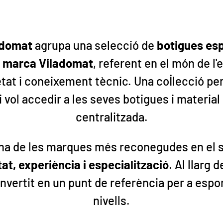
ladomat
agrupa una selecció de
botigues es
a marca Viladomat
, referent en el món de l'
etat i coneixement tècnic. Una col·lecció pe
 vol accedir a les seves botigues i material 
centralitzada.
na de les marques més reconegudes en el s
tat, experiència i especialització
. Al llarg 
nvertit en un punt de referència per a espor
nivells.