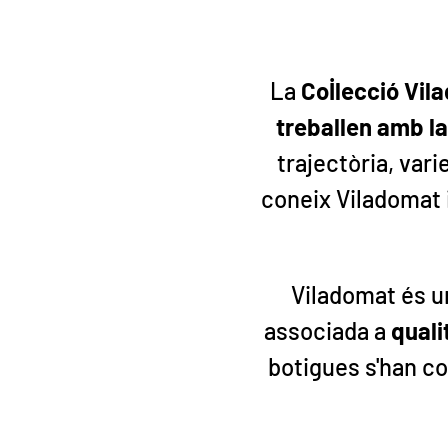
La
Col·lecció Vi
treballen amb l
trajectòria, vari
coneix Viladomat i
Viladomat és u
associada a
quali
botigues s'han co