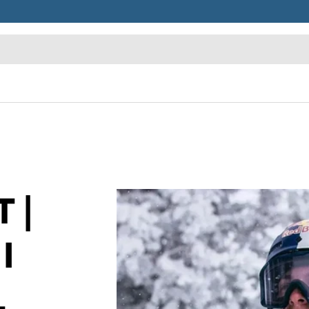
 |
I
L