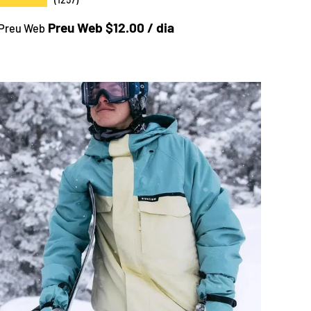
Preu a la botiga
Preu Web $12.00 / dia
Preu Web