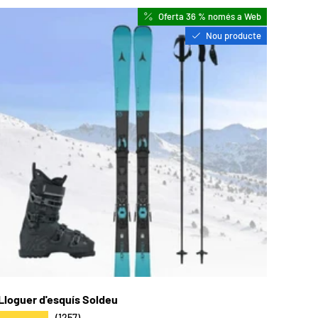
Oferta 36 % només a Web
Nou producte
Lloguer d'esquís Soldeu
★★★★★
(1257)