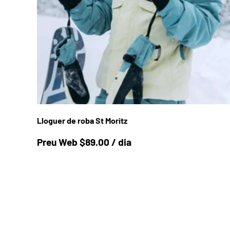
Lloguer de roba St Moritz
Preu a la botiga
Preu Web $89.00 / dia