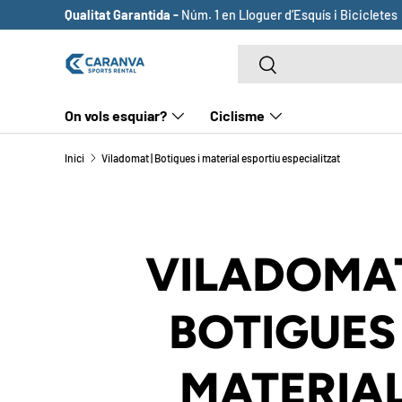
Qualitat Garantida -
Núm. 1 en Lloguer d’Esquís i Bicicletes
ANAR AL CONTINGUT
Cerca
Cerca
On vols esquiar?
Ciclisme
Inici
Viladomat | Botigues i material esportiu especialitzat
VILADOMAT
BOTIGUES 
MATERIA