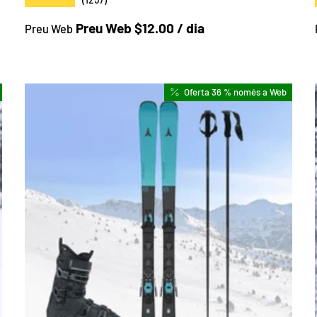
Preu a la botiga
Preu Web $12.00 / dia
Preu Web
Oferta 36 % només a Web