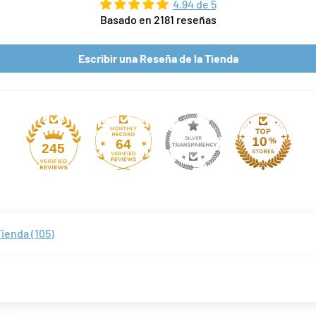
4.94 de 5
Basado en 2181 reseñas
Escribir una Reseña de la Tienda
64
245
ienda (
105
)