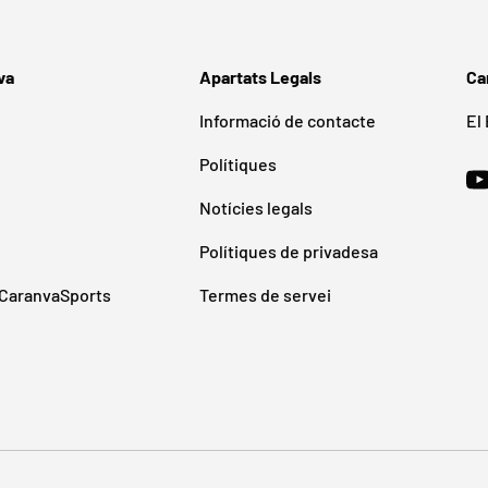
va
Apartats Legals
Ca
Informació de contacte
El
Polítiques
Y
Notícies legals
Polítiques de privadesa
CaranvaSports
Termes de servei