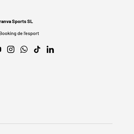
ranva Sports SL
 Booking de l'esport
ouTube
Instagram
WhatsApp
TikTok
LinkedIn