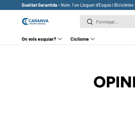
Qualitat Garantida -
Núm. 1 en Lloguer d’Esquís i Bicicletes
ANAR AL CONTINGUT
Cerca
Cerca
On vols esquiar?
Ciclisme
OPIN