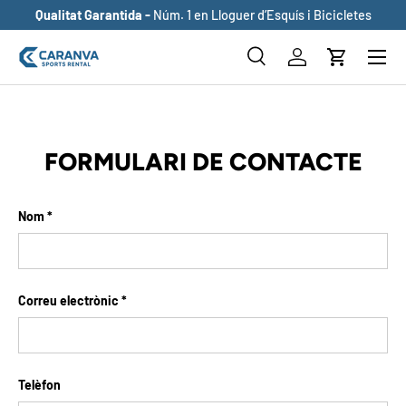
Qualitat Garantida -
Núm. 1 en Lloguer d’Esquís i Bicicletes
ANAR AL CONTINGUT
Buscar
Inicia sessió
Cistella
Cerca
Cerca
FORMULARI DE CONTACTE
Nom
Correu electrònic
Telèfon