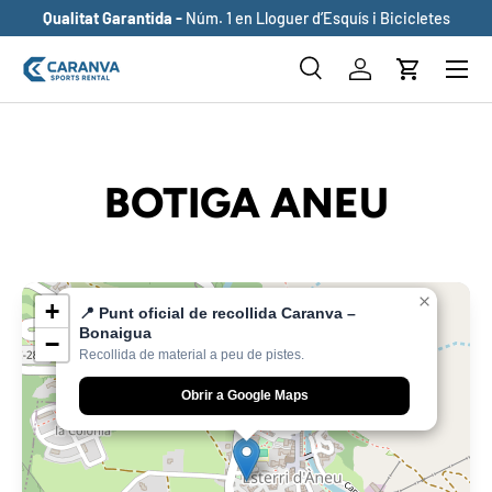
Qualitat Garantida -
Núm. 1 en Lloguer d’Esquís i Bicicletes
ANAR AL CONTINGUT
Buscar
Inicia sessió
Cistella
Cerca
Cerca
BOTIGA ANEU
×
+
📍 Punt oficial de recollida Caranva –
Bonaigua
−
Recollida de material a peu de pistes.
Obrir a Google Maps