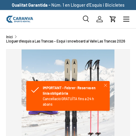
Qualitat Garantida -
Núm. 1 en Lloguer d’Esquís i Bicicletes
ANAR AL CONTINGUT
Buscar
Inicia sessió
Cistella
Cerca
Cerca
Inici
Lloguer d’esquís a Las Trancas – Esquí i snowboard al Valle Las Trancas 2026
ANAR DIRECTAMENT A LA INFORMACIÓ DEL PRODUCTE
Tancar
IMPORTANT - Febrer: Reserva en
línia obligatòria
Cancel·lació GRATUÏTA fins a 24 h
abans