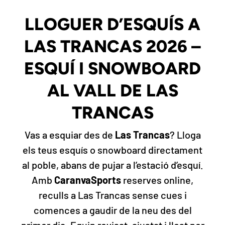
LLOGUER D’ESQUÍS A
LAS TRANCAS 2026 –
ESQUÍ I SNOWBOARD
AL VALL DE LAS
TRANCAS
Vas a esquiar des de
Las Trancas
? Lloga
els teus esquís o snowboard directament
al poble, abans de pujar a l’estació d’esquí.
Amb
CaranvaSports
reserves online,
reculls a Las Trancas sense cues i
comences a gaudir de la neu des del
primer dia. Equip revisat, ajustat i llest per