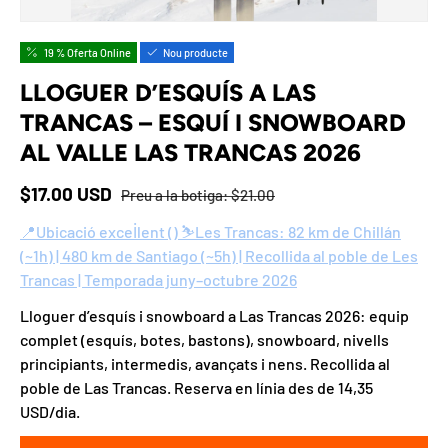
19 % Oferta Online
Nou producte
LLOGUER D’ESQUÍS A LAS
TRANCAS – ESQUÍ I SNOWBOARD
AL VALLE LAS TRANCAS 2026
Preu web
Preu a la botiga
$17.00 USD
Preu a la botiga:
$21.00
📍Ubicació excel·lent () ⛷️Les Trancas: 82 km de Chillán
(~1h) | 480 km de Santiago (~5h) | Recollida al poble de Les
Trancas | Temporada juny–octubre 2026
Lloguer d’esquís i snowboard a Las Trancas 2026: equip
complet (esquís, botes, bastons), snowboard, nivells
principiants, intermedis, avançats i nens. Recollida al
poble de Las Trancas. Reserva en línia des de 14,35
USD/dia.