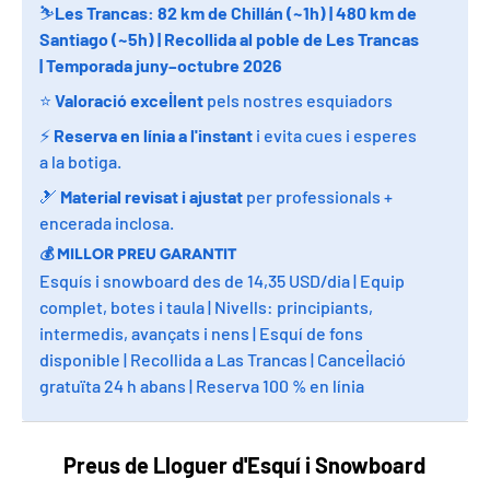
⛷️
Les Trancas: 82 km de Chillán (~1h) | 480 km de
Santiago (~5h) | Recollida al poble de Les Trancas
| Temporada juny–octubre 2026
⭐
Valoració excel·lent
pels nostres esquiadors
⚡
Reserva en línia a l'instant
i evita cues i esperes
a la botiga.
🎿
Material revisat i ajustat
per professionals +
encerada inclosa.
💰
MILLOR PREU GARANTIT
Esquís i snowboard des de 14,35 USD/dia | Equip
complet, botes i taula | Nivells: principiants,
intermedis, avançats i nens | Esquí de fons
disponible | Recollida a Las Trancas | Cancel·lació
gratuïta 24 h abans | Reserva 100 % en línia
Preus de Lloguer d'Esquí i Snowboard