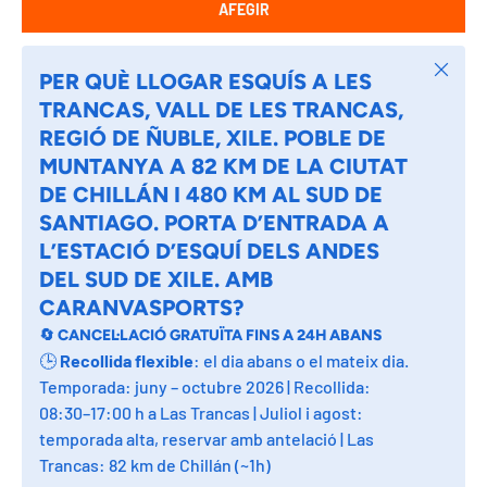
AFEGIR
Tancar
PER QUÈ LLOGAR ESQUÍS A LES
TRANCAS, VALL DE LES TRANCAS,
REGIÓ DE ÑUBLE, XILE. POBLE DE
MUNTANYA A 82 KM DE LA CIUTAT
DE CHILLÁN I 480 KM AL SUD DE
SANTIAGO. PORTA D’ENTRADA A
L’ESTACIÓ D’ESQUÍ DELS ANDES
DEL SUD DE XILE. AMB
CARANVASPORTS?
🔄 CANCEL·LACIÓ GRATUÏTA FINS A 24H ABANS
🕒
Recollida flexible
: el dia abans o el mateix dia.
Temporada: juny – octubre 2026 | Recollida:
08:30–17:00 h a Las Trancas | Juliol i agost:
temporada alta, reservar amb antelació | Las
Trancas: 82 km de Chillán (~1h)