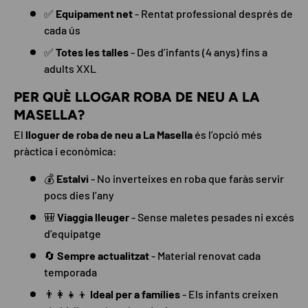
✅
Equipament net
- Rentat professional després de
cada ús
✅
Totes les talles
- Des d’infants (4 anys) fins a
adults XXL
PER QUÈ LLOGAR ROBA DE NEU A LA
MASELLA?
El
lloguer de roba de neu a La Masella
és l’opció més
pràctica i econòmica:
💰
Estalvi
- No inverteixes en roba que faràs servir
pocs dies l’any
🎒
Viaggia lleuger
- Sense maletes pesades ni excés
d’equipatge
🔄
Sempre actualitzat
- Material renovat cada
temporada
👨‍👩‍👧‍👦
Ideal per a famílies
- Els infants creixen