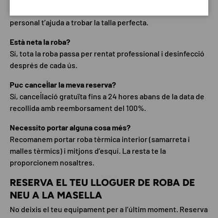
Canvi de talla gratuït al punt de recollida. El nostre
personal t’ajuda a trobar la talla perfecta.
Està neta la roba?
Sí, tota la roba passa per rentat professional i desinfecció
després de cada ús.
Puc cancel·lar la meva reserva?
Sí, cancel·lació gratuïta fins a 24 hores abans de la data de
recollida amb reemborsament del 100%.
Necessito portar alguna cosa més?
Recomanem portar roba tèrmica interior (samarreta i
malles tèrmics) i mitjons d’esquí. La resta te la
proporcionem nosaltres.
RESERVA EL TEU LLOGUER DE ROBA DE
NEU A LA MASELLA
No deixis el teu equipament per a l’últim moment. Reserva