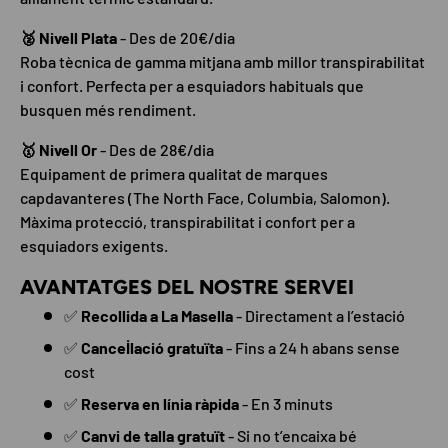
🥈 Nivell Plata
- Des de 20€/dia
Roba tècnica de gamma mitjana amb millor transpirabilitat
i confort. Perfecta per a esquiadors habituals que
busquen més rendiment.
🥇 Nivell Or
- Des de 28€/dia
Equipament de primera qualitat de marques
capdavanteres (The North Face, Columbia, Salomon).
Màxima protecció, transpirabilitat i confort per a
esquiadors exigents.
AVANTATGES DEL NOSTRE SERVEI
✅
Recollida a La Masella
- Directament a l’estació
✅
Cancel·lació gratuïta
- Fins a 24 h abans sense
cost
✅
Reserva en línia ràpida
- En 3 minuts
✅
Canvi de talla gratuït
- Si no t’encaixa bé