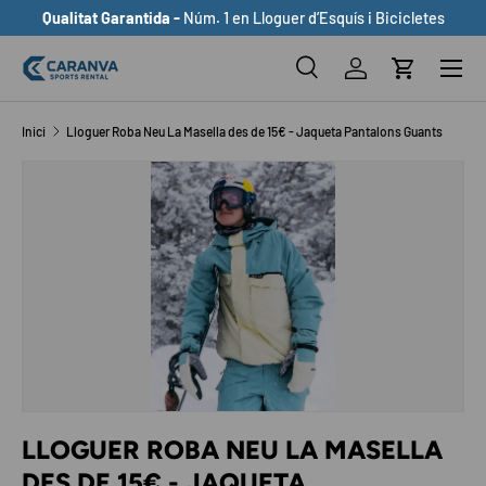
Qualitat Garantida -
Núm. 1 en Lloguer d’Esquís i Bicicletes
ANAR AL CONTINGUT
Buscar
Inicia sessió
Cistella
Cerca
Cerca
Inici
Lloguer Roba Neu La Masella des de 15€ - Jaqueta Pantalons Guants
ANAR DIRECTAMENT A LA INFORMACIÓ DEL PRODUCTE
LLOGUER ROBA NEU LA MASELLA
DES DE 15€ - JAQUETA