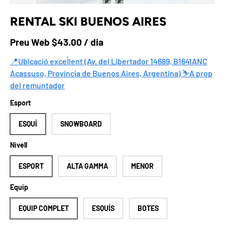
RENTAL SKI BUENOS AIRES
Preu a la botiga
Preu Web $43.00 / dia
📍Ubicació excel·lent (Av. del Libertador 14689, B1641ANC
Acassuso, Província de Buenos Aires, Argentina) ⛷️A prop
del remuntador
Esport
ESQUÍ
SNOWBOARD
Nivell
ESPORT
ALTA GAMMA
MENOR
Equip
EQUIP COMPLET
ESQUÍS
BOTES