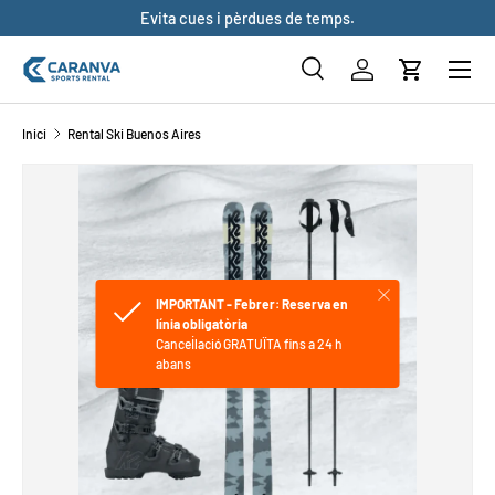
s
Evita cues i pèrdues de temps.
ANAR AL CONTINGUT
Buscar
Inicia sessió
Cistella
Cerca
Cerca
Inici
Rental Ski Buenos Aires
La imatge 1 ja està disponible a la vista de galeria
ANAR DIRECTAMENT A LA INFORMACIÓ DEL PRODUCTE
Tancar
IMPORTANT - Febrer: Reserva en
línia obligatòria
Cancel·lació GRATUÏTA fins a 24 h
abans