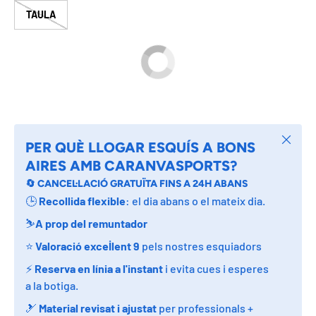
TAULA
Tancar
PER QUÈ LLOGAR ESQUÍS A BONS
AIRES AMB CARANVASPORTS?
🔄 CANCEL·LACIÓ GRATUÏTA FINS A 24H ABANS
🕒
Recollida flexible
: el dia abans o el mateix dia.
⛷️
A prop del remuntador
⭐
Valoració excel·lent
9
pels nostres esquiadors
⚡
Reserva en línia a l'instant
i evita cues i esperes
a la botiga.
🎿
Material revisat i ajustat
per professionals +