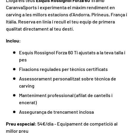
Lloga els teus
Esquís Rossignol Forza 60 Ti
amb
CaranvaSports i experimenta el màxim rendiment en
carving a les millors estacions d’Andorra, Pirineus, França i
Itàlia. Reserva en línia i recull el teu equip de primera
qualitat directament al teu destí.
Inclou:
Esquís Rossignol Forza 60 Ti ajustats a la teva talla i
pes
Fixacions regulades per tècnics certificats
Assessorament personalitzat sobre tècnica de
carving
Manteniment professional (afilat de cantells i
encerat)
Assegurança de trencament inclosa
Preu especial:
54€/dia - Equipament de competició al
millor preu