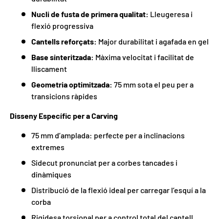
Nucli de fusta de primera qualitat:
Lleugeresa i
flexió progressiva
Cantells reforçats:
Major durabilitat i agafada en gel
Base sinteritzada:
Màxima velocitat i facilitat de
lliscament
Geometria optimitzada:
75 mm sota el peu per a
transicions ràpides
Disseny Específic per a Carving
75 mm d’amplada: perfecte per a inclinacions
extremes
Sidecut pronunciat per a corbes tancades i
dinàmiques
Distribució de la flexió ideal per carregar l’esquí a la
corba
Rigidesa torsional per a control total del cantell