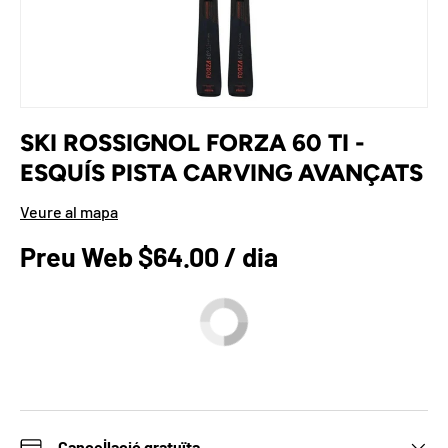
SKI ROSSIGNOL FORZA 60 TI -
ESQUÍS PISTA CARVING AVANÇATS
Veure al mapa
Preu a la botiga
Preu Web $64.00 / dia
Cancel·lació gratuïta