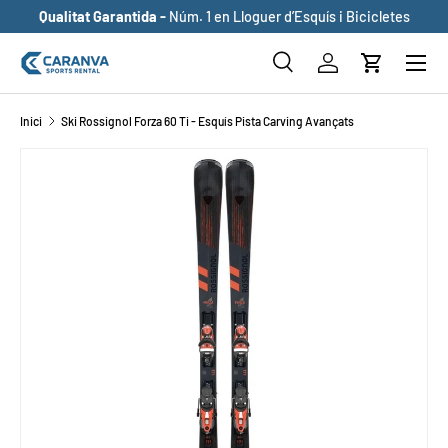
Qualitat Garantida -
Núm. 1 en Lloguer d’Esquís i Bicicletes
ANAR AL CONTINGUT
Buscar
Inicia sessió
Cistella
Cerca
Cerca
Inici
Ski Rossignol Forza 60 Ti - Esquís Pista Carving Avançats
ANAR DIRECTAMENT A LA INFORMACIÓ DEL PRODUCTE