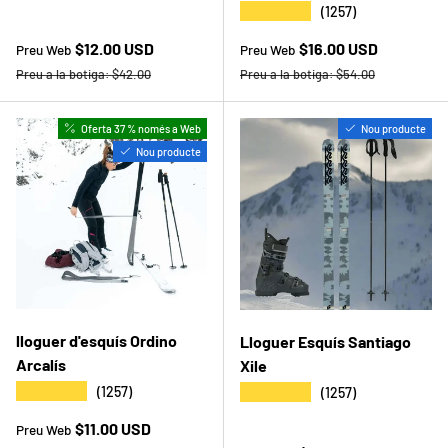
★★★★★
(1257)
Preu web
Preu web
$12.00 USD
$16.00 USD
Preu Web
Preu Web
Preu a la botiga
Preu a la botiga
Preu a la botiga:
$42.00
Preu a la botiga:
$54.00
Oferta 37 % només a Web
Nou producte
Nou producte
lloguer d'esquís Ordino
Lloguer Esquís Santiago
Arcalís
Xile
★★★★★
★★★★★
(1257)
(1257)
Preu web
$11.00 USD
Preu Web