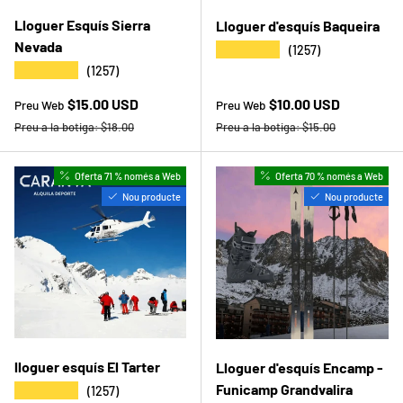
Lloguer Esquís Sierra
Lloguer d'esquís Baqueira
Nevada
★★★★★
(1257)
★★★★★
(1257)
Preu web
Preu web
$15.00 USD
$10.00 USD
Preu Web
Preu Web
Preu a la botiga
Preu a la botiga
Preu a la botiga:
$18.00
Preu a la botiga:
$15.00
Oferta 71 % només a Web
Oferta 70 % només a Web
Nou producte
Nou producte
lloguer esquís El Tarter
Lloguer d'esquís Encamp -
Funicamp Grandvalira
★★★★★
(1257)