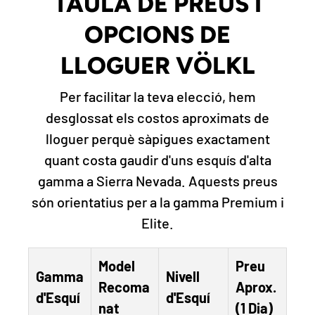
TAULA DE PREUS I
OPCIONS DE
LLOGUER VÖLKL
Per facilitar la teva elecció, hem
desglossat els costos aproximats de
lloguer perquè sàpigues exactament
quant costa gaudir d'uns esquís d'alta
gamma a Sierra Nevada. Aquests preus
són orientatius per a la gamma Premium i
Elite.
Model
Preu
Gamma
Nivell
Recoma
Aprox.
d'Esquí
d'Esquí
nat
(1 Dia)