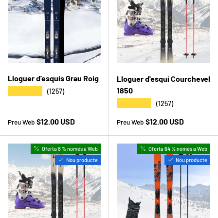
Lloguer d'esquís Grau Roig
Lloguer d'esquí Courchevel
1850
★★★★★
(1257)
★★★★★
(1257)
Preu a la botiga
Preu a la botiga
$12.00 USD
$12.00 USD
Preu Web
Preu Web
Oferta 8 % només a Web
Oferta 64 % només a Web
Nou producte
Nou producte