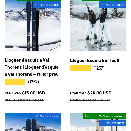
Nou producte
Nou producte
Lloguer d’esquís a Val
Lloguer Esquis Boi Taull
Thorens | Lloguer d’esquís
★★★★★
(1257)
a Val Thorens — Millor preu
★★★★★
(1257)
Preu web
Preu web
$15.00 USD
$26.00 USD
Preu Web
Preu Web
Preu a la botiga
Preu a la botiga
Preu a la botiga:
$42.00
Preu a la botiga:
$36.00
Nou producte
Oferta 27 % només a Web
Nou producte