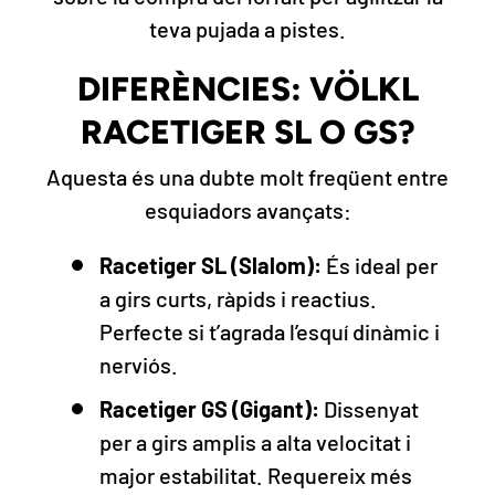
teva pujada a pistes.
DIFERÈNCIES: VÖLKL
RACETIGER SL O GS?
Aquesta és una dubte molt freqüent entre
esquiadors avançats:
Racetiger SL (Slalom):
És ideal per
a girs curts, ràpids i reactius.
Perfecte si t’agrada l’esquí dinàmic i
nerviós.
Racetiger GS (Gigant):
Dissenyat
per a girs amplis a alta velocitat i
major estabilitat. Requereix més