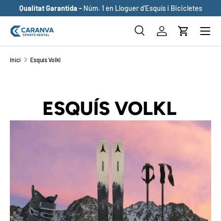
Qualitat Garantida -
Núm. 1 en Lloguer d’Esquís i Bicicletes
ANAR AL CONTINGUT
Buscar
Inicia sessió
Cistella
Cerca
Cerca
Inici
Esquís Volkl
ESQUÍS VOLKL