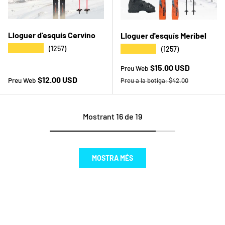
Lloguer d'esquís Cervino
Lloguer d'esquís Meribel
★★★★★
★★★★★
(1257)
(1257)
Preu web
$15.00 USD
Preu Web
Preu a la botiga
Preu a la botiga
$12.00 USD
Preu Web
Preu a la botiga:
$42.00
Mostrant 16 de 19
MOSTRA MÉS