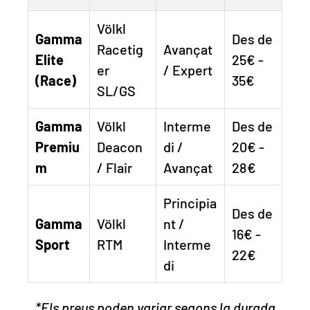
Völkl
Gamma
Des de
Racetig
Avançat
Elite
25€ -
er
/ Expert
(Race)
35€
SL/GS
Gamma
Völkl
Interme
Des de
Premiu
Deacon
di /
20€ -
m
/ Flair
Avançat
28€
Principia
Des de
Gamma
Völkl
nt /
16€ -
Sport
RTM
Interme
22€
di
*Els preus poden variar segons la durada